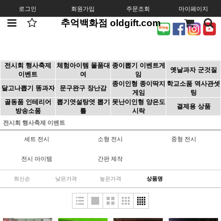
로그인
회원가입
주문조회
마이페이지
추억백화점 oldgift.com
전시회 행사축제
체험아이템 물품대
종이뽑기 이벤트게
옛날과자 군것질
이벤트
여
임
종이인형 종이딱지
학교소품 역사관셋
달고나뽑기 똥과자
문구완구 장난감
게임
팅
골동품 인테리어
뽑기엿설탕엿 뽑기
못난이인형 양은도
결제용 상품
방송소품
틀
시락
전시회 행사축제 이벤트
세트 전시
소형 전시
중형 전시
전시 아이템
간판 제작
최신순
낮은가격
높은가격
상품명