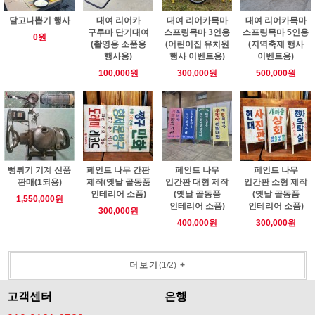
달고나뽑기 행사
대여 리어카
대여 리어카목마
대여 리어카목마
구루마 단기대여
스프링목마 3인용
스프링목마 5인용
0원
(촬영용 소품용
(어린이집 유치원
(지역축제 행사
행사용)
행사 이벤트용)
이벤트용)
100,000원
300,000원
500,000원
뻥튀기 기계 신품
페인트 나무 간판
페인트 나무
페인트 나무
판매(1되용)
제작(옛날 골동품
입간판 대형 제작
입간판 소형 제작
인테리어 소품)
(옛날 골동품
(옛날 골동품
1,550,000원
인테리어 소품)
인테리어 소품)
300,000원
400,000원
300,000원
더보기
(
1
/
2
)
+
고객센터
은행