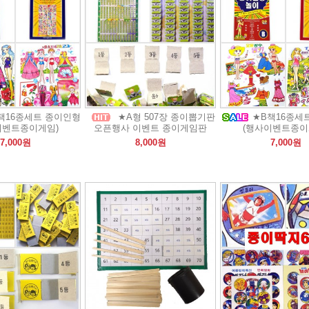
책16종세트 종이인형
★A형 507장 종이뽑기판
★B책16종세
이벤트종이게임)
오픈행사 이벤트 종이게임판
(행사이벤트종이
7,000원
8,000원
7,000원