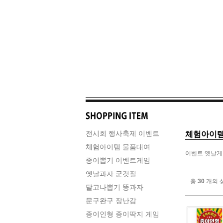
전시회 행사축제 이벤트
체험아이템
체험아이템 물품대여
이벤트 옛날
종이뽑기 이벤트게임
옛날과자 군것질
총
30
개의 
달고나뽑기 똥과자
문구완구 장난감
종이인형 종이딱지 게임