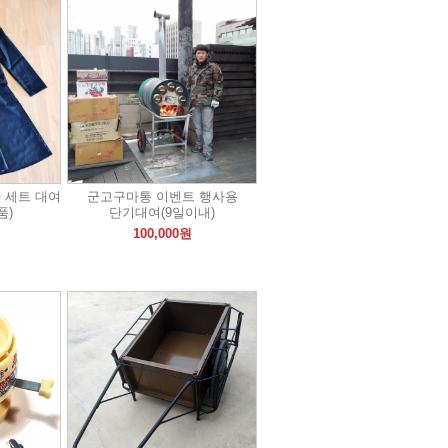
 세트 대여
군고구마통 이벤트 행사용
품)
단기대여(9일이내)
100,000원