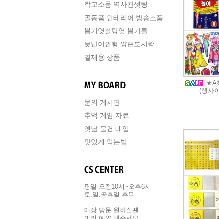
학교소품 역사관셋팅
골동품 인테리어 방송소품
뽑기엿설탕엿 뽑기틀
못난이인형 양은도시락
결제용 상품
★A
(행사
문의 게시판
추억 게임 자료
옛날 물건 매입
맛있게 먹는법
평일 오전10시~오후6시
토,일,공휴일 휴무
매장 방문 원하실땐
미리 예약 해주세요