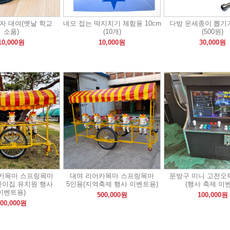
자 대여(옛날 학교
네모 접는 딱지치기 체험용 10cm
다방 운세종이 뽑기
소품)
(10개)
(500원)
10,000원
10,000원
30,000원
카목마 스프링목마
대여 리어카목마 스프링목마
문방구 미니 고전오
린이집 유치원 행사
5인용(지역축제 행사 이벤트용)
(행사 축제 이
이벤트용)
500,000원
100,000원
00,000원