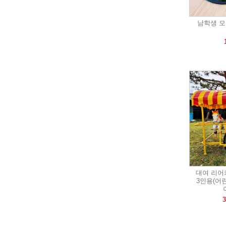
남학생 모
대여 리어
3인용(어
3