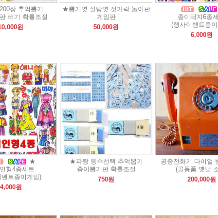
200장 추억뽑기
★뽑기엿 설탕엿 젓가락 놀이판
판 빼기 확률조절
게임판
종이딱지6종
(행사이벤트종이
10,000원
50,000원
6,000원
★
★파랑 등수선택 추억뽑기
공중전화기 다이얼 
인형4종세트
종이뽑기판 확률조절
(골동품 옛날 
이벤트종이게임)
750원
200,000원
4,000원