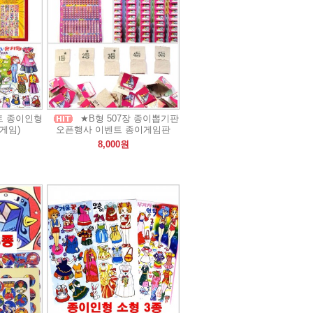
트 종이인형
★B형 507장 종이뽑기판
게임)
오픈행사 이벤트 종이게임판
8,000원