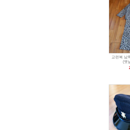
교련복 남
(옛