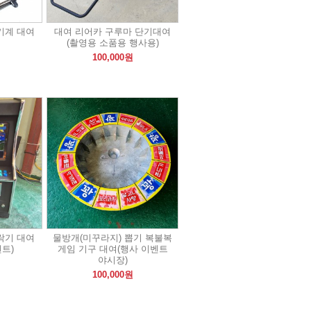
기계 대여
대여 리어카 구루마 단기대여
(촬영용 소품용 행사용)
100,000원
락기 대여
물방개(미꾸라지) 뽑기 복불복
벤트)
게임 기구 대여(행사 이벤트
야시장)
100,000원