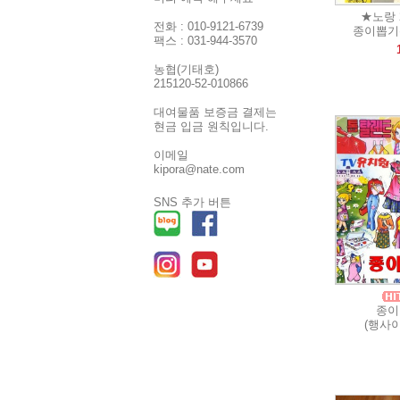
★노랑 
전화 : 010-9121-6739
종이뽑기
팩스 : 031-944-3570
농협(기태호)
215120-52-010866
대여물품 보증금 결제는
현금 입금 원칙입니다.
이메일
kipora@nate.com
SNS 추가 버튼
종이
(행사