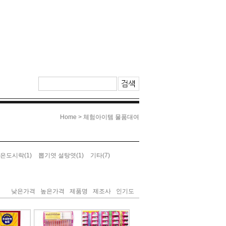
>
Home
체험아이템 물품대여
(1)
(1)
(7)
은도시락
뽑기엿 설탕엿
기타
낮은가격
높은가격
제품명
제조사
인기도