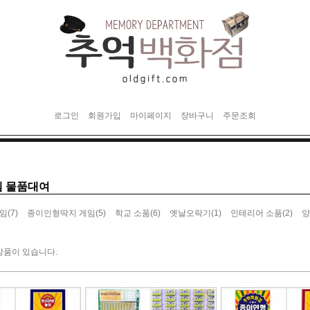
로그인
회원가입
마이페이지
장바구니
주문조회
 물품대여
(7)
(5)
(6)
(1)
(2)
게임
종이인형딱지 게임
학교 소품
옛날오락기
인테리어 소품
양
상품이 있습니다.