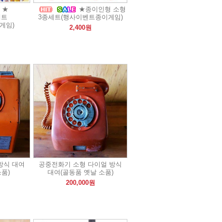
★
★종이인형 소형
세트
3종세트(행사이벤트종이게임)
게임)
2,400원
방식 대여
공중전화기 소형 다이얼 방식
소품)
대여(골동품 옛날 소품)
200,000원