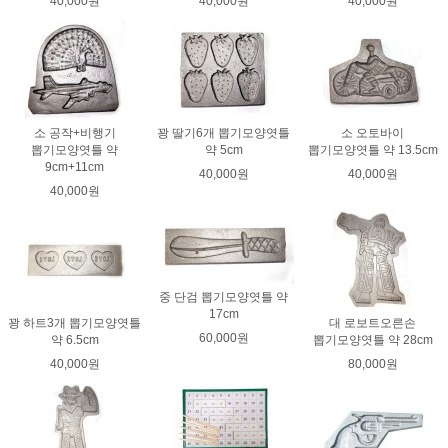
40,000원
40,000원
40,000원
소 공작+비행기
꽝 딸기6개 뽑기모양엿틀
소 오토바이
뽑기모양엿틀 약
약 5cm
뽑기모양엿틀 약 13.5cm
9cm+11cm
40,000원
40,000원
40,000원
중 단검 뽑기모양엿틀 약
17cm
꽝 하트3개 뽑기모양엿틀
대 로보트오른손
60,000원
약 6.5cm
뽑기모양엿틀 약 28cm
40,000원
80,000원