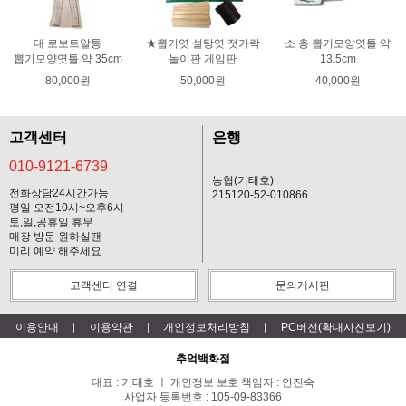
대 로보트알통
★뽑기엿 설탕엿 젓가락
소 총 뽑기모양엿틀 약
뽑기모양엿틀 약 35cm
놀이판 게임판
13.5cm
80,000원
50,000원
40,000원
고객센터
은행
010-9121-6739
농협(기태호)
전화상담24시간가능
215120-52-010866
평일 오전10시~오후6시
토,일,공휴일 휴무
매장 방문 원하실땐
미리 예약 해주세요
고객센터 연결
문의게시판
이용안내
이용약관
개인정보처리방침
PC버전(확대사진보기)
추억백화점
대표 : 기태호 ㅣ 개인정보 보호 책임자 : 안진숙
사업자 등록번호 : 105-09-83366