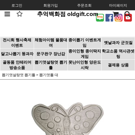
로그인
회원가입
주문조회
마이페이지
추억백화점 oldgift.com
전시회 행사축제
체험아이템 물품대
종이뽑기 이벤트게
옛날과자 군것질
이벤트
여
임
종이인형 종이딱지
학교소품 역사관셋
달고나뽑기 똥과자
문구완구 장난감
게임
팅
골동품 인테리어
뽑기엿설탕엿 뽑기
못난이인형 양은도
결제용 상품
방송소품
틀
시락
뽑기엿설탕엿 뽑기틀
>
뽑기엿틀 대