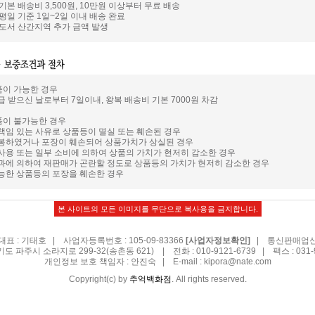
 기본 배송비 3,500원, 10만원 이상부터 무료 배송
 평일 기준 1일~2일 이내 배송 완료
: 도서 산간지역 추가 금액 발생
품이 가능한 경우
급 받으신 날로부터 7일이내, 왕복 배송비 기본 7000원 차감
품이 불가능한 경우
 책임 있는 사유로 상품등이 멸실 또는 훼손된 경우
개봉하였거나 포장이 훼손되어 상품가치가 상실된 경우
 사용 또는 일부 소비에 의하여 상품의 가치가 현저히 감소한 경우
경과에 의하여 재판매가 곤란할 정도로 상품등의 가치가 현저히 감소한 경우
가능한 상품등의 포장을 훼손한 경우
본 사이트의 모든 이미지를 무단으로 복사용을 금지합니다.
표 : 기태호 | 사업자등록번호 : 105-09-83366
| 통신판매업신고
[사업자정보확인]
기도 파주시 소라지로 299-32(송촌동 621) | 전화 : 010-9121-6739 | 팩스 : 031-9
개인정보 보호 책임자 : 안진숙 | E-mail :
kipora@nate.com
Copyright(c) by
추억백화점
. All rights reserved.