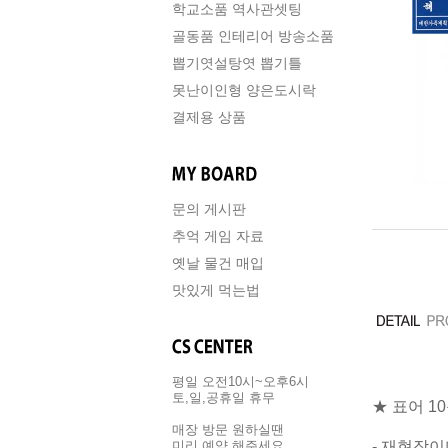
학교소품 역사관셋팅
골동품 인테리어 방송소품
뽑기엿설탕엿 뽑기틀
못난이인형 양은도시락
결제용 상품
문의 게시판
추억 게임 자료
옛날 물건 매입
맛있게 먹는법
평일 오전10시~오후6시
토,일,공휴일 휴무
★ 표어 1
매장 방문 원하실땐
- 재현작
미리 예약 해주세요