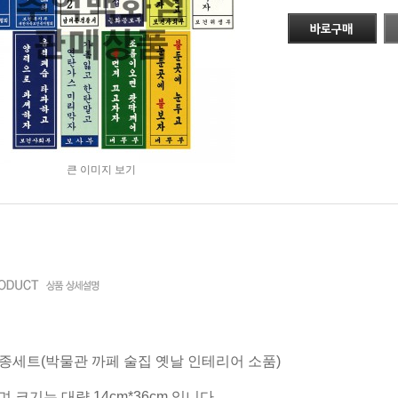
큰 이미지 보기
0종세트(박물관 까페 술집 옛날 인테리어 소품)
이며 크기는
대략 14cm*36cm 입니다.