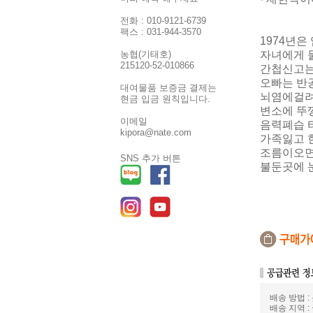
전화 : 010-9121-6739
팩스 : 031-944-3570
1974년은
자녀에게 
농협(기태호)
215120-52-010866
간첩신고는 
오빠는 반
대여물품 보증금 결제는
뇌염에걸려
현금 입금 원칙입니다.
변소에 뚜
이메일
음력폐습 
kipora@nate.com
가족잃고 
조름이오면
SNS 추가 버튼
불둔곳에 
배송 방법 
배송 지역 :