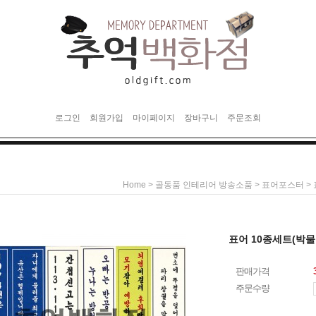
로그인
회원가입
마이페이지
장바구니
주문조회
>
>
>
Home
골동품 인테리어 방송소품
표어포스터
표어 10종세트(박물
판매가격
주문수량