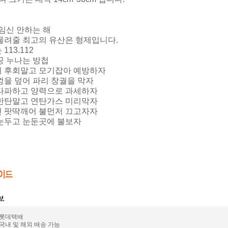
 임신 안하는 해
물려줄 최고의 유산은 형제입니다.
113.112
공 누나는 방첩
 후회말고 모기잡아 예방하자
껑을 덮어 파리 창궐을 막자
타파하고 양력으로 과세하자
한탄말고 연탄가스 미리막자
 팟딱깨어 불먼저 끄고자자
눈두고 눈둔곳에 불보자
: 롯데택배
 국내 및 해외 배송 가능