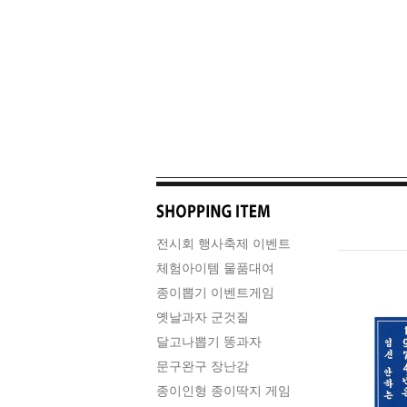
전시회 행사축제 이벤트
체험아이템 물품대여
종이뽑기 이벤트게임
옛날과자 군것질
달고나뽑기 똥과자
문구완구 장난감
종이인형 종이딱지 게임