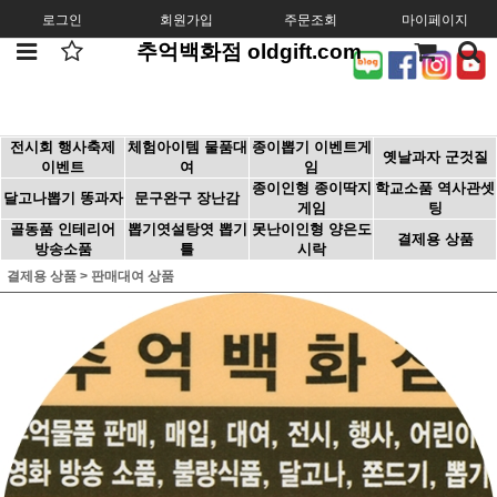
로그인
회원가입
주문조회
마이페이지
추억백화점 oldgift.com
전시회 행사축제
체험아이템 물품대
종이뽑기 이벤트게
옛날과자 군것질
이벤트
여
임
종이인형 종이딱지
학교소품 역사관셋
달고나뽑기 똥과자
문구완구 장난감
게임
팅
골동품 인테리어
뽑기엿설탕엿 뽑기
못난이인형 양은도
결제용 상품
방송소품
틀
시락
결제용 상품
>
판매대여 상품