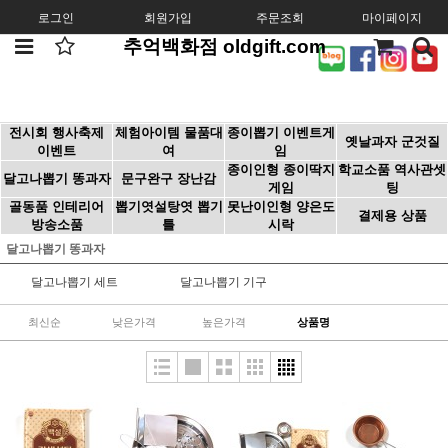
로그인
회원가입
주문조회
마이페이지
추억백화점 oldgift.com
전시회 행사축제
체험아이템 물품대
종이뽑기 이벤트게
옛날과자 군것질
이벤트
여
임
종이인형 종이딱지
학교소품 역사관셋
달고나뽑기 똥과자
문구완구 장난감
게임
팅
골동품 인테리어
뽑기엿설탕엿 뽑기
못난이인형 양은도
결제용 상품
방송소품
틀
시락
달고나뽑기 똥과자
달고나뽑기 세트
달고나뽑기 기구
최신순
낮은가격
높은가격
상품명