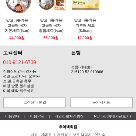
달고나뽑기용
달고나뽑기용
달고나뽑기용
고급형 국자
고급형 국자
기본형 세트
기본세트(9cm)
종합세트(9cm)
(8.5cm)
44,000원
55,000원
12,000원
고객센터
은행
010-9121-6739
농협(기태호)
전화상담24시간가능
215120-52-010866
평일 오전10시~오후6시
토,일,공휴일 휴무
매장 방문 원하실땐
미리 예약 해주세요
고객센터 연결
문의게시판
이용안내
이용약관
개인정보처리방침
PC버전(확대사진보기)
추억백화점
대표 : 기태호 ㅣ 개인정보 보호 책임자 : 안진숙