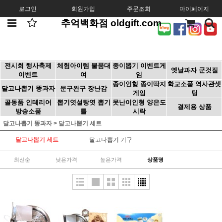
로그인
회원가입
주문조회
마이페이지
추억백화점 oldgift.com
전시회 행사축제
체험아이템 물품대
종이뽑기 이벤트게
옛날과자 군것질
이벤트
여
임
종이인형 종이딱지
학교소품 역사관셋
달고나뽑기 똥과자
문구완구 장난감
게임
팅
골동품 인테리어
뽑기엿설탕엿 뽑기
못난이인형 양은도
결제용 상품
방송소품
틀
시락
달고나뽑기 똥과자
>
달고나뽑기 세트
달고나뽑기 세트
달고나뽑기 기구
최신순
낮은가격
높은가격
상품명