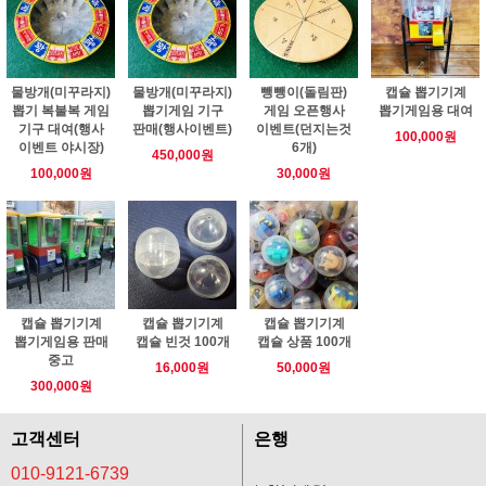
물방개(미꾸라지)
물방개(미꾸라지)
뺑뺑이(돌림판)
캡슐 뽑기기계
뽑기 복불복 게임
뽑기게임 기구
게임 오픈행사
뽑기게임용 대여
기구 대여(행사
판매(행사이벤트)
이벤트(던지는것
100,000원
이벤트 야시장)
6개)
450,000원
100,000원
30,000원
캡슐 뽑기기계
캡슐 뽑기기계
캡슐 뽑기기계
뽑기게임용 판매
캡슐 빈것 100개
캡슐 상품 100개
중고
16,000원
50,000원
300,000원
고객센터
은행
010-9121-6739