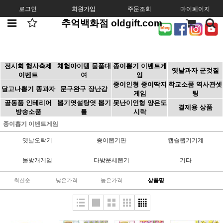
로그인
회원가입
주문조회
마이페이지
추억백화점 oldgift.com
전시회 행사축제
체험아이템 물품대
종이뽑기 이벤트게
옛날과자 군것질
이벤트
여
임
종이인형 종이딱지
학교소품 역사관셋
달고나뽑기 똥과자
문구완구 장난감
게임
팅
골동품 인테리어
뽑기엿설탕엿 뽑기
못난이인형 양은도
결제용 상품
방송소품
틀
시락
종이뽑기 이벤트게임
옛날오락기
종이뽑기판
캡슐뽑기기계
물방개게임
다방운세뽑기
기타
최신순
낮은가격
높은가격
상품명