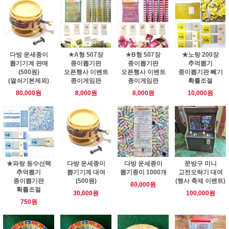
다방 운세종이
★A형 507장
★B형 507장
★노랑 200장
뽑기기계 판매
종이뽑기판
종이뽑기판
추억뽑기
(500원)
오픈행사 이벤트
오픈행사 이벤트
종이뽑기판 빼기
(열쇠기본제외)
종이게임판
종이게임판
확률조절
80,000원
8,000원
8,000원
10,000원
★파랑 등수선택
다방 운세종이
다방 운세종이
문방구 미니
추억뽑기
뽑기기계 대여
뽑기종이 1000개
고전오락기 대여
종이뽑기판
(500원)
(행사 축제 이벤트)
80,000원
확률조절
30,000원
100,000원
750원