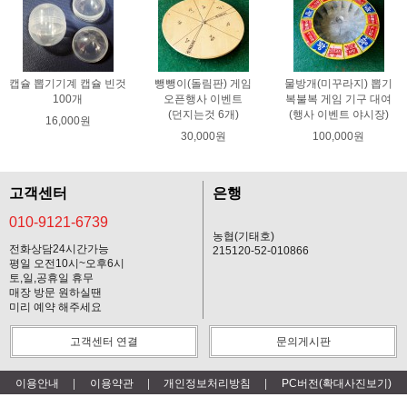
캡슐 뽑기기계 캡슐 빈것
뺑뺑이(돌림판) 게임
물방개(미꾸라지) 뽑기
100개
오픈행사 이벤트
복불복 게임 기구 대여
(던지는것 6개)
(행사 이벤트 야시장)
16,000원
30,000원
100,000원
고객센터
은행
010-9121-6739
농협(기태호)
전화상담24시간가능
215120-52-010866
평일 오전10시~오후6시
토,일,공휴일 휴무
매장 방문 원하실땐
미리 예약 해주세요
고객센터 연결
문의게시판
이용안내
이용약관
개인정보처리방침
PC버전(확대사진보기)