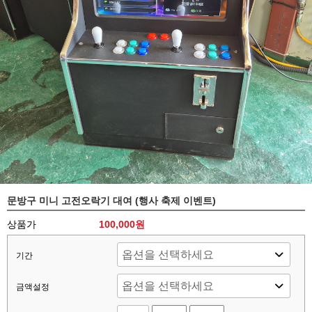
문방구 미니 고전오락기 대여 (행사 축제 이벤트)
상품가
100,000
원
기간
금액설정