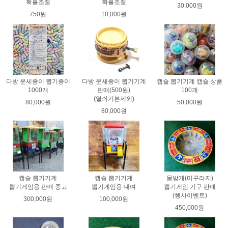
확률조절
확률조절
30,000원
750원
10,000원
다방 운세종이 뽑기종이
다방 운세종이 뽑기기계
캡슐 뽑기기계 캡슐 상품
1000개
판매(500원)
100개
(열쇠기본제외)
80,000원
50,000원
80,000원
캡슐 뽑기기계
캡슐 뽑기기계
물방개(미꾸라지)
뽑기게임용 판매 중고
뽑기게임용 대여
뽑기게임 기구 판매
(행사이벤트)
300,000원
100,000원
450,000원