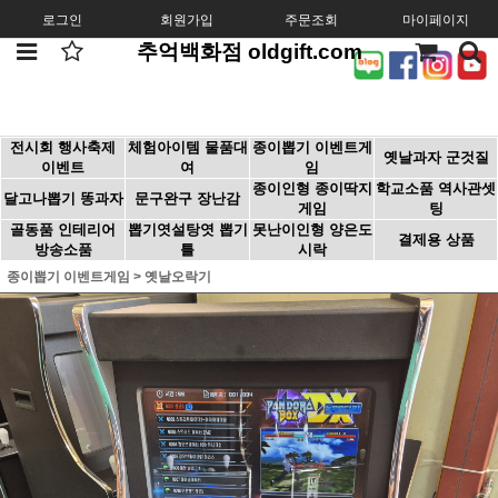
로그인
회원가입
주문조회
마이페이지
추억백화점 oldgift.com
전시회 행사축제
체험아이템 물품대
종이뽑기 이벤트게
옛날과자 군것질
이벤트
여
임
종이인형 종이딱지
학교소품 역사관셋
달고나뽑기 똥과자
문구완구 장난감
게임
팅
골동품 인테리어
뽑기엿설탕엿 뽑기
못난이인형 양은도
결제용 상품
방송소품
틀
시락
종이뽑기 이벤트게임
>
옛날오락기