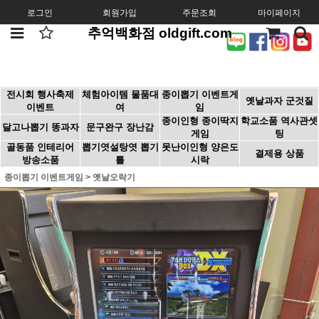
로그인
회원가입
주문조회
마이페이지
추억백화점 oldgift.com
전시회 행사축제
체험아이템 물품대
종이뽑기 이벤트게
옛날과자 군것질
이벤트
여
임
종이인형 종이딱지
학교소품 역사관셋
달고나뽑기 똥과자
문구완구 장난감
게임
팅
골동품 인테리어
뽑기엿설탕엿 뽑기
못난이인형 양은도
결제용 상품
방송소품
틀
시락
종이뽑기 이벤트게임
>
옛날오락기