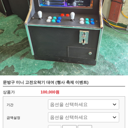
문방구 미니 고전오락기 대여 (행사 축제 이벤트)
상품가
100,000
원
기간
금액설정