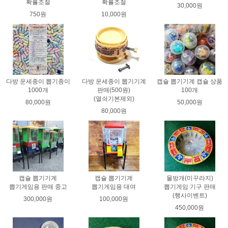
확률조절
확률조절
30,000원
750원
10,000원
다방 운세종이 뽑기종이
다방 운세종이 뽑기기계
캡슐 뽑기기계 캡슐 상품
1000개
판매(500원)
100개
(열쇠기본제외)
80,000원
50,000원
80,000원
캡슐 뽑기기계
캡슐 뽑기기계
물방개(미꾸라지)
뽑기게임용 판매 중고
뽑기게임용 대여
뽑기게임 기구 판매
(행사이벤트)
300,000원
100,000원
450,000원