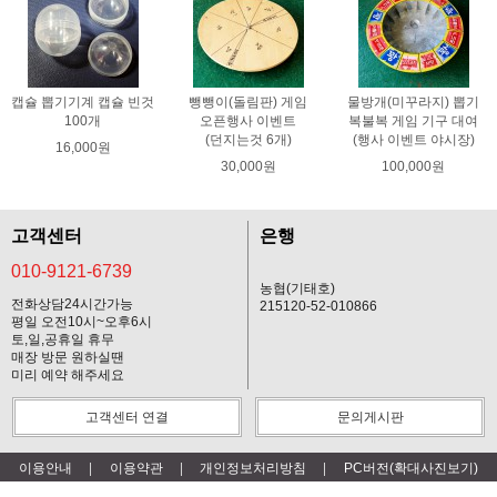
캡슐 뽑기기계 캡슐 빈것
뺑뺑이(돌림판) 게임
물방개(미꾸라지) 뽑기
100개
오픈행사 이벤트
복불복 게임 기구 대여
(던지는것 6개)
(행사 이벤트 야시장)
16,000원
30,000원
100,000원
고객센터
은행
010-9121-6739
농협(기태호)
전화상담24시간가능
215120-52-010866
평일 오전10시~오후6시
토,일,공휴일 휴무
매장 방문 원하실땐
미리 예약 해주세요
고객센터 연결
문의게시판
이용안내
이용약관
개인정보처리방침
PC버전(확대사진보기)