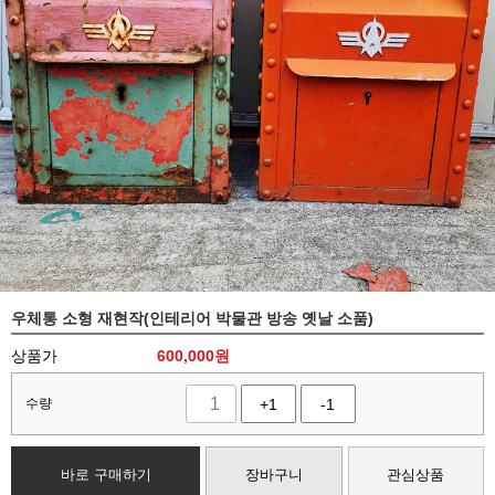
우체통 소형 재현작(인테리어 박물관 방송 옛날 소품)
상품가
600,000
원
수량
+1
-1
바로 구매하기
장바구니
관심상품