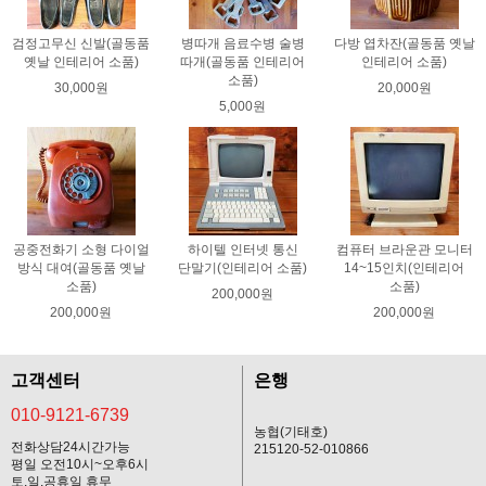
검정고무신 신발(골동품
병따개 음료수병 술병
다방 엽차잔(골동품 옛날
옛날 인테리어 소품)
따개(골동품 인테리어
인테리어 소품)
소품)
30,000원
20,000원
5,000원
공중전화기 소형 다이얼
하이텔 인터넷 통신
컴퓨터 브라운관 모니터
방식 대여(골동품 옛날
단말기(인테리어 소품)
14~15인치(인테리어
소품)
소품)
200,000원
200,000원
200,000원
고객센터
은행
010-9121-6739
농협(기태호)
전화상담24시간가능
215120-52-010866
평일 오전10시~오후6시
토,일,공휴일 휴무