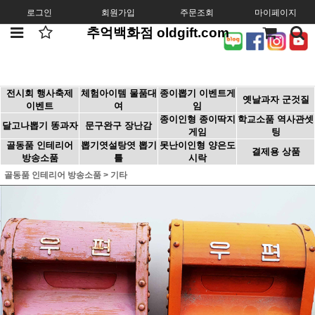
로그인
회원가입
주문조회
마이페이지
추억백화점 oldgift.com
전시회 행사축제
체험아이템 물품대
종이뽑기 이벤트게
옛날과자 군것질
이벤트
여
임
종이인형 종이딱지
학교소품 역사관셋
달고나뽑기 똥과자
문구완구 장난감
게임
팅
골동품 인테리어
뽑기엿설탕엿 뽑기
못난이인형 양은도
결제용 상품
방송소품
틀
시락
골동품 인테리어 방송소품
>
기타