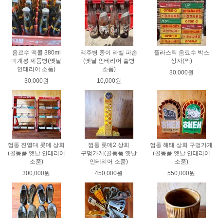
음료수 맥콜 380ml
맥주병 종이 라벨 파손
플라스틱 음료수 박스
미개봉 제품병(옛날
(옛날 인테리어 술병
상자(짝)
인테리어 소품)
소품)
30,000원
30,000원
10,000원
껌통 진열대 롯데 상회
껌통 롯데2 상회
껌통 해태 상회 구멍가게
(골동품 옛날 인테리어
구멍가게(골동품 옛날
(골동품 옛날 인테리어
소품)
인테리어 소품)
소품)
300,000원
450,000원
550,000원