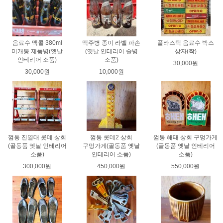
음료수 맥콜 380ml
맥주병 종이 라벨 파손
플라스틱 음료수 박스
미개봉 제품병(옛날
(옛날 인테리어 술병
상자(짝)
인테리어 소품)
소품)
30,000원
30,000원
10,000원
껌통 진열대 롯데 상회
껌통 롯데2 상회
껌통 해태 상회 구멍가게
(골동품 옛날 인테리어
구멍가게(골동품 옛날
(골동품 옛날 인테리어
소품)
인테리어 소품)
소품)
300,000원
450,000원
550,000원