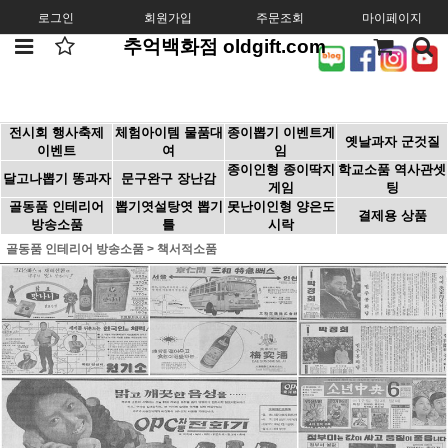
로그인
회원가입
주문조회
마이페이지
추억백화점 oldgift.com
전시회 행사축제
체험아이템 물품대
종이뽑기 이벤트게
옛날과자 군것질
이벤트
여
임
종이인형 종이딱지
학교소품 역사관셋
달고나뽑기 똥과자
문구완구 장난감
게임
팅
골동품 인테리어
뽑기엿설탕엿 뽑기
못난이인형 양은도
결제용 상품
방송소품
틀
시락
골동품 인테리어 방송소품
>
책서적소품