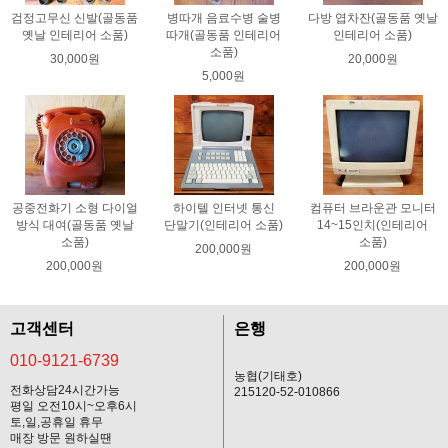
검정고무신 신발(골동품
병따개 음료수병 술병
다방 엽차잔(골동품 옛날
옛날 인테리어 소품)
따개(골동품 인테리어
인테리어 소품)
소품)
30,000원
20,000원
5,000원
공중전화기 소형 다이얼
하이텔 인터넷 통신
컴퓨터 브라운관 모니터
방식 대여(골동품 옛날
단말기(인테리어 소품)
14~15인치(인테리어
소품)
소품)
200,000원
200,000원
200,000원
고객센터
은행
010-9121-6739
농협(기태호)
전화상담24시간가능
215120-52-010866
평일 오전10시~오후6시
토,일,공휴일 휴무
매장 방문 원하실땐