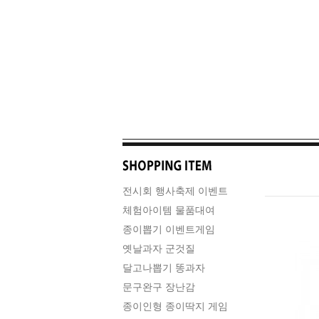
전시회 행사축제 이벤트
체험아이템 물품대여
종이뽑기 이벤트게임
옛날과자 군것질
달고나뽑기 똥과자
문구완구 장난감
종이인형 종이딱지 게임