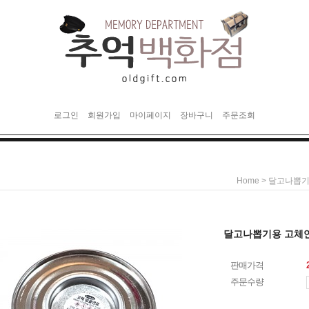
로그인
회원가입
마이페이지
장바구니
주문조회
>
Home
달고나뽑기
달고나뽑기용 고체
판매가격
주문수량