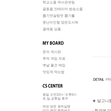
학교소품 역사관셋팅
골동품 인테리어 방송소품
뽑기엿설탕엿 뽑기틀
못난이인형 양은도시락
결제용 상품
문의 게시판
추억 게임 자료
옛날 물건 매입
맛있게 먹는법
평일 오전10시~오후6시
토,일,공휴일 휴무
★ 달고나
매장 방문 원하실땐
- 환경에 
미리 예약 해주세요