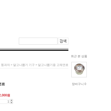
최근 본 상품
>
> 달고나뽑기용 고체연료
 똥과자
달고나뽑기 기구
연료
장바구니 0
2,000
원