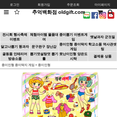
로그인
회원가입
주문조회
마이페이지
추억백화점 oldgift.com
전시회 행사축제
체험아이템 물품대
종이뽑기 이벤트게
옛날과자 군것질
이벤트
여
임
종이인형 종이딱지
학교소품 역사관셋
달고나뽑기 똥과자
문구완구 장난감
게임
팅
골동품 인테리어
뽑기엿설탕엿 뽑기
못난이인형 양은도
결제용 상품
방송소품
틀
시락
종이인형 종이딱지 게임
>
종이인형