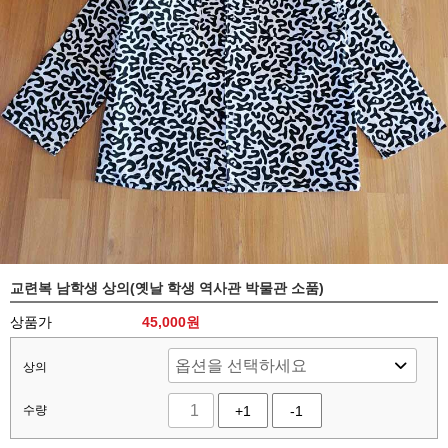
교련복 남학생 상의(옛날 학생 역사관 박물관 소품)
상품가
45,000
원
상의
수량
+1
-1