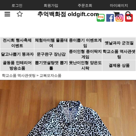
로그인
회원가입
주문조회
마이페이지
추억백화점 oldgift.com
전시회 행사축제
체험아이템 물품대
종이뽑기 이벤트게
옛날과자 군것질
이벤트
여
임
종이인형 종이딱지
학교소품 역사관셋
달고나뽑기 똥과자
문구완구 장난감
게임
팅
골동품 인테리어
뽑기엿설탕엿 뽑기
못난이인형 양은도
결제용 상품
방송소품
틀
시락
학교소품 역사관셋팅
>
교복모자소품