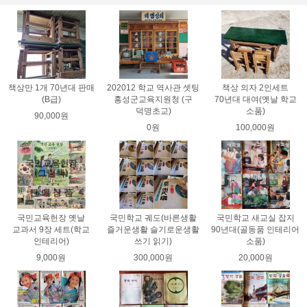
책상만 1개 70년대 판매
202012 학교 역사관 셋팅
책상 의자 2인세트
(B급)
홍성군교육지원청 (구
70년대 대여(옛날 학교
덕명초교)
소품)
90,000원
0원
100,000원
국민교육헌장 옛날
국민학교 궤도(바른생활
국민학교 새교실 잡지
교과서 9장 세트(학교
즐거운생활 슬기로운생활
90년대(골동품 인테리어
인테리어)
쓰기 읽기)
소품)
9,000원
300,000원
20,000원