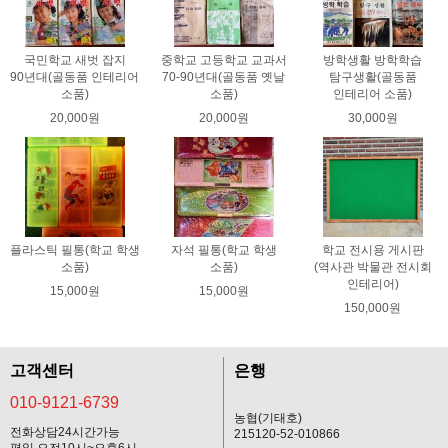
국민학교 새벗 잡지
중학교 고등학교 교과서
방학생활 방학학습
90년대(골동품 인테리어
70-90년대(골동품 옛날
탐구생활(골동품
소품)
소품)
인테리어 소품)
20,000원
20,000원
30,000원
플라스틱 필통(학교 학생
자석 필통(학교 학생
학교 전시용 게시판
소품)
소품)
(역사관 박물관 전시회
인테리어)
15,000원
15,000원
150,000원
고객센터
은행
010-9121-6739
농협(기태호)
전화상담24시간가능
215120-52-010866