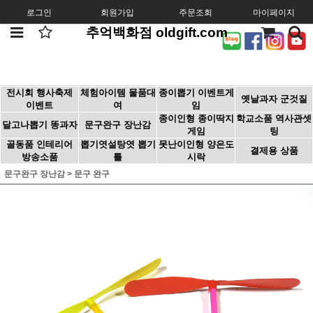
로그인
회원가입
주문조회
마이페이지
추억백화점 oldgift.com
전시회 행사축제
체험아이템 물품대
종이뽑기 이벤트게
옛날과자 군것질
이벤트
여
임
종이인형 종이딱지
학교소품 역사관셋
달고나뽑기 똥과자
문구완구 장난감
게임
팅
골동품 인테리어
뽑기엿설탕엿 뽑기
못난이인형 양은도
결제용 상품
방송소품
틀
시락
문구완구 장난감
>
문구 완구