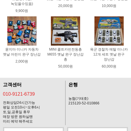
녹있을수있음)
20,000원
10,000원
9,900원
묻지마 미니카 자동차
MINI 콜트카빈전동총
육군 경찰차 메탈 미니카
옛날 어린이 완구 장난감
M655 옛날 완구 장난감
12개 세트 옛날 완구
총
장난감
2,000원
50,000원
60,000원
고객센터
은행
010-9121-6739
농협(기태호)
전화상담24시간가능
215120-52-010866
평일 오전10시~오후6시
토,일,공휴일 휴무
매장 방문 원하실땐
미리 예약 해주세요