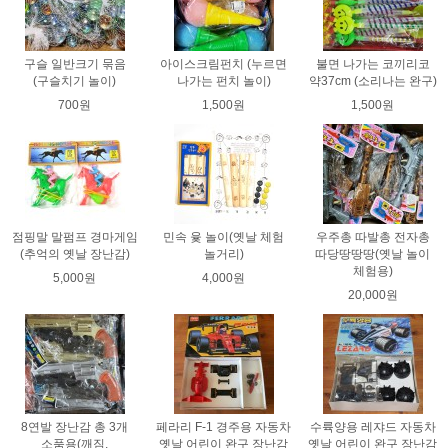
구슬 일반크기 묶음
아이스크림펀치 (누르면
불면 나가는 코끼리코
(구슬치기 놀이)
나가는 펀치 놀이)
약37cm (소리나는 완구)
700원
1,500원
1,500원
점핑말 말펌프 경마게임
민속 윷 놀이(옛날 체험
우주총 따발총 전자총
(추억의 옛날 장난감)
놀거리)
따당땅땅땅(옛날 놀이
체험용)
5,000원
4,000원
20,000원
8연발 장난감 총 3개
페라리 F-1 경주용 자동차
수륙양용 레쟈드 자동차
소품용(깨짐,
옛날 어린이 완구 장난감
옛날 어린이 완구 장난감