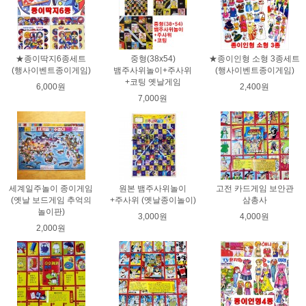
★종이딱지6종세트
중형(38x54)
★종이인형 소형 3종세트
(행사이벤트종이게임)
뱀주사위놀이+주사위
(행사이벤트종이게임)
+코팅 옛날게임
6,000원
2,400원
7,000원
세계일주놀이 종이게임
원본 뱀주사위놀이
고전 카드게임 보안관
(옛날 보드게임 추억의
+주사위 (옛날종이놀이)
삼총사
놀이판)
3,000원
4,000원
2,000원