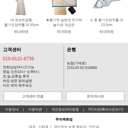
대 로보트알통
★뽑기엿 설탕엿 젓가락
소 총 뽑기모양엿틀 약
뽑기모양엿틀 약 35cm
놀이판 게임판
13.5cm
80,000원
50,000원
40,000원
고객센터
은행
010-9121-6739
농협(기태호)
전화상담24시간가능
215120-52-010866
평일 오전10시~오후6시
토,일,공휴일 휴무
매장 방문 원하실땐
미리 예약 해주세요
고객센터 연결
문의게시판
이용안내
이용약관
개인정보처리방침
PC버전(확대사진보기)
추억백화점
대표 : 기태호 ㅣ 개인정보 보호 책임자 : 안진숙