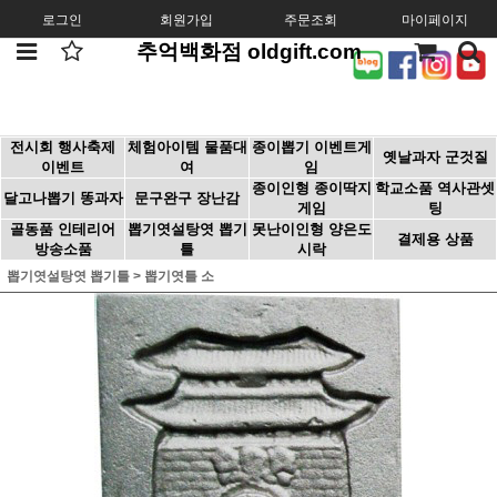
로그인
회원가입
주문조회
마이페이지
추억백화점 oldgift.com
전시회 행사축제
체험아이템 물품대
종이뽑기 이벤트게
옛날과자 군것질
이벤트
여
임
종이인형 종이딱지
학교소품 역사관셋
달고나뽑기 똥과자
문구완구 장난감
게임
팅
골동품 인테리어
뽑기엿설탕엿 뽑기
못난이인형 양은도
결제용 상품
방송소품
틀
시락
뽑기엿설탕엿 뽑기틀
>
뽑기엿틀 소