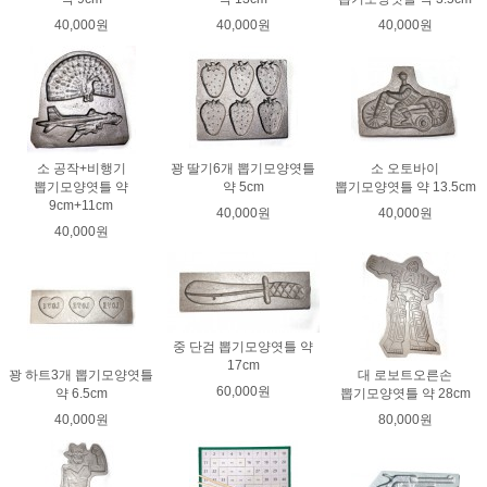
40,000원
40,000원
40,000원
소 공작+비행기
꽝 딸기6개 뽑기모양엿틀
소 오토바이
뽑기모양엿틀 약
약 5cm
뽑기모양엿틀 약 13.5cm
9cm+11cm
40,000원
40,000원
40,000원
중 단검 뽑기모양엿틀 약
17cm
꽝 하트3개 뽑기모양엿틀
대 로보트오른손
60,000원
약 6.5cm
뽑기모양엿틀 약 28cm
40,000원
80,000원