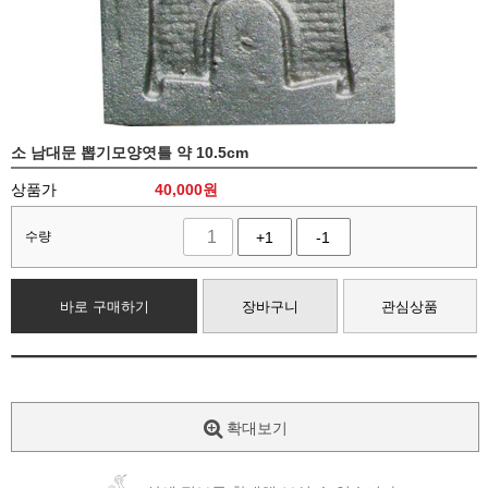
소 남대문 뽑기모양엿틀 약 10.5cm
상품가
40,000
원
수량
+1
-1
바로 구매하기
장바구니
관심상품
확대보기