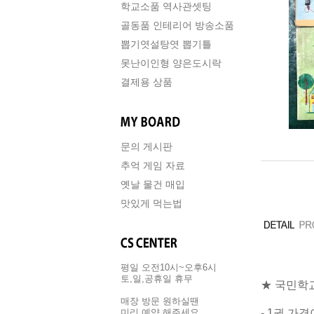
학교소품 역사관셋팅
골동품 인테리어 방송소품
뽑기엿설탕엿 뽑기틀
못난이인형 양은도시락
결제용 상품
문의 게시판
추억 게임 자료
옛날 물건 매입
맛있게 먹는법
평일 오전10시~오후6시
토,일,공휴일 휴무
★ 국민학교
매장 방문 원하실땐
- 1권 가
미리 예약 해주세요