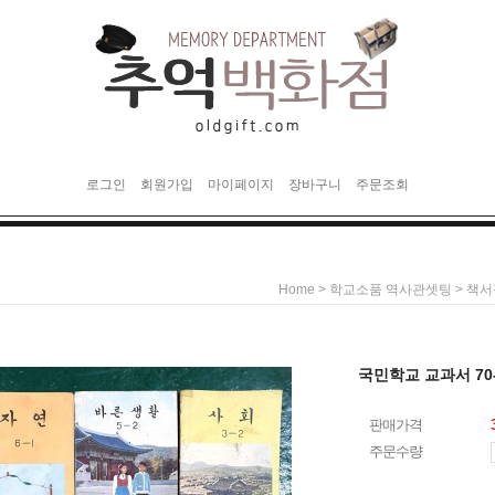
로그인
회원가입
마이페이지
장바구니
주문조회
>
>
Home
학교소품 역사관셋팅
책서
국민학교 교과서 70
판매가격
주문수량