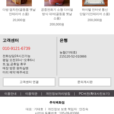
다방 엽차잔(골동품 옛날
공중전화기 소형 다이얼
하이텔 인터넷 통신
인테리어 소품)
방식 대여(골동품 옛날
단말기(인테리어 소품)
소품)
20,000원
200,000원
200,000원
고객센터
은행
010-9121-6739
농협(기태호)
전화상담24시간가능
215120-52-010866
평일 오전10시~오후6시
토,일,공휴일 휴무
매장 방문 원하실땐
미리 예약 해주세요
고객센터 연결
문의게시판
이용안내
이용약관
개인정보처리방침
PC버전(확대사진보기)
추억백화점
대표 : 기태호 ㅣ 개인정보 보호 책임자 : 안진숙
사업자 등록번호 : 105-09-83366