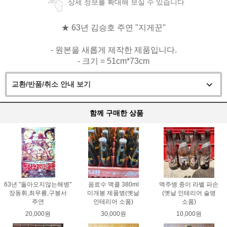
상세 정보를 확대해 보실 수 있습니다
★ 63년 김승호 주연 "지게꾼"
- 원본을 새롭게 제작한 제품입니다.
- 크기 = 51cm*73cm
교환/반품/취소 안내 보기
함께 구매한 상품
63년 "돌아오지않는해병"
음료수 맥콜 380ml
맥주병 종이 라벨 파손
장동휘,최무룡,구봉서
미개봉 제품병(옛날
(옛날 인테리어 술병
주연
인테리어 소품)
소품)
20,000원
30,000원
10,000원