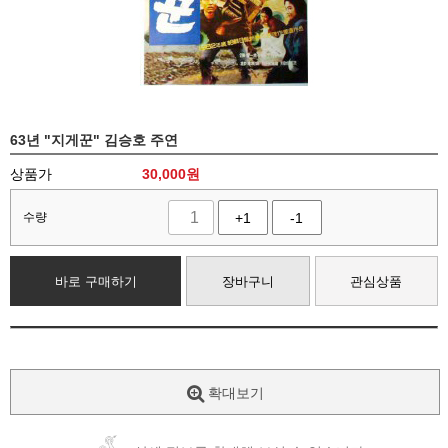
63년 "지게꾼" 김승호 주연
상품가
30,000
원
수량
+1
-1
바로 구매하기
장바구니
관심상품
확대보기