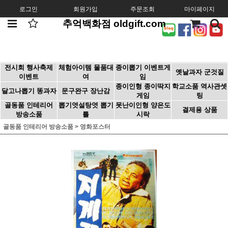
로그인
회원가입
주문조회
마이페이지
추억백화점 oldgift.com
전시회 행사축제
체험아이템 물품대
종이뽑기 이벤트게
옛날과자 군것질
이벤트
여
임
종이인형 종이딱지
학교소품 역사관셋
달고나뽑기 똥과자
문구완구 장난감
게임
팅
골동품 인테리어
뽑기엿설탕엿 뽑기
못난이인형 양은도
결제용 상품
방송소품
틀
시락
골동품 인테리어 방송소품
>
영화포스터