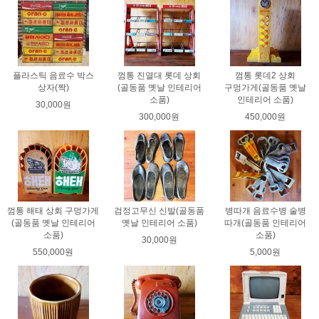
플라스틱 음료수 박스
껌통 진열대 롯데 상회
껌통 롯데2 상회
상자(짝)
(골동품 옛날 인테리어
구멍가게(골동품 옛날
소품)
인테리어 소품)
30,000원
300,000원
450,000원
껌통 해태 상회 구멍가게
검정고무신 신발(골동품
병따개 음료수병 술병
(골동품 옛날 인테리어
옛날 인테리어 소품)
따개(골동품 인테리어
소품)
소품)
30,000원
550,000원
5,000원