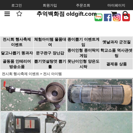
로그인
회원가입
주문조회
마이페이지
추억백화점 oldgift.com
전시회 행사축제
체험아이템 물품대
종이뽑기 이벤트게
옛날과자 군것질
이벤트
여
임
종이인형 종이딱지
학교소품 역사관셋
달고나뽑기 똥과자
문구완구 장난감
게임
팅
골동품 인테리어
뽑기엿설탕엿 뽑기
못난이인형 양은도
결제용 상품
방송소품
틀
시락
전시회 행사축제 이벤트
>
전시 아이템