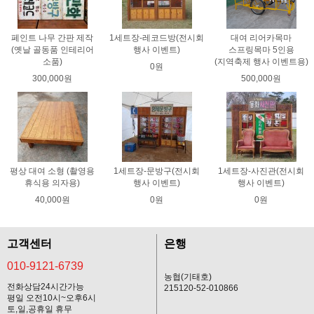
페인트 나무 간판 제작
1세트장-레코드방(전시회
대여 리어카목마
(옛날 골동품 인테리어
행사 이벤트)
스프링목마 5인용
소품)
(지역축제 행사 이벤트용)
0원
300,000원
500,000원
평상 대여 소형 (촬영용
1세트장-문방구(전시회
1세트장-사진관(전시회
휴식용 의자용)
행사 이벤트)
행사 이벤트)
40,000원
0원
0원
고객센터
은행
010-9121-6739
농협(기태호)
전화상담24시간가능
215120-52-010866
평일 오전10시~오후6시
토,일,공휴일 휴무