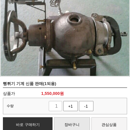
뻥튀기 기계 신품 판매(1되용)
상품가
1,550,000
원
수량
+1
-1
바로 구매하기
장바구니
관심상품