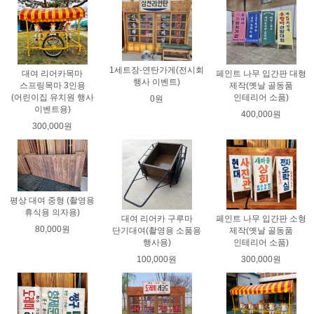
1세트장-연탄가게(전시회
대여 리어카목마
페인트 나무 입간판 대형
행사 이벤트)
스프링목마 3인용
제작(옛날 골동품
(어린이집 유치원 행사
인테리어 소품)
0원
이벤트용)
400,000원
300,000원
평상 대여 중형 (촬영용
휴식용 의자용)
대여 리어카 구루마
페인트 나무 입간판 소형
80,000원
단기대여(촬영용 소품용
제작(옛날 골동품
행사용)
인테리어 소품)
100,000원
300,000원