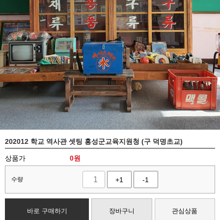
202012 학교 역사관 셋팅 홍성군교육지원청 (구 덕명초교)
상품가
0
원
수량
+1
-1
바로 구매하기
장바구니
관심상품