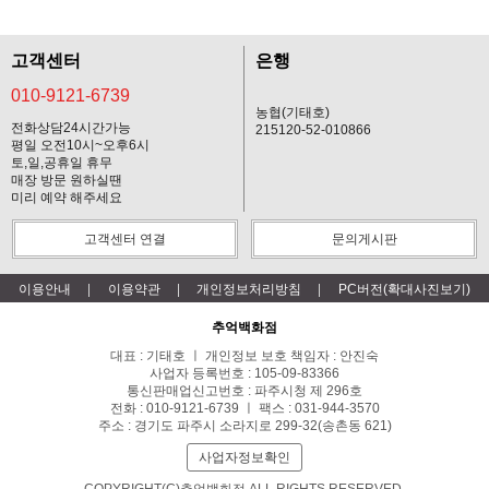
고객센터
은행
010-9121-6739
농협(기태호)
전화상담24시간가능
215120-52-010866
평일 오전10시~오후6시
토,일,공휴일 휴무
매장 방문 원하실땐
미리 예약 해주세요
고객센터 연결
문의게시판
이용안내
이용약관
개인정보처리방침
PC버전(확대사진보기)
추억백화점
대표 : 기태호 ㅣ 개인정보 보호 책임자 : 안진숙
사업자 등록번호 : 105-09-83366
통신판매업신고번호 : 파주시청 제 296호
전화 : 010-9121-6739 ㅣ 팩스 : 031-944-3570
주소 : 경기도 파주시 소라지로 299-32(송촌동 621)
사업자정보확인