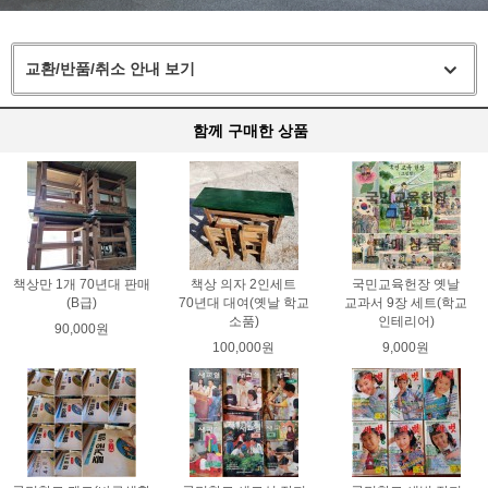
교환/반품/취소 안내 보기
함께 구매한 상품
책상만 1개 70년대 판매
책상 의자 2인세트
국민교육헌장 옛날
(B급)
70년대 대여(옛날 학교
교과서 9장 세트(학교
소품)
인테리어)
90,000원
100,000원
9,000원