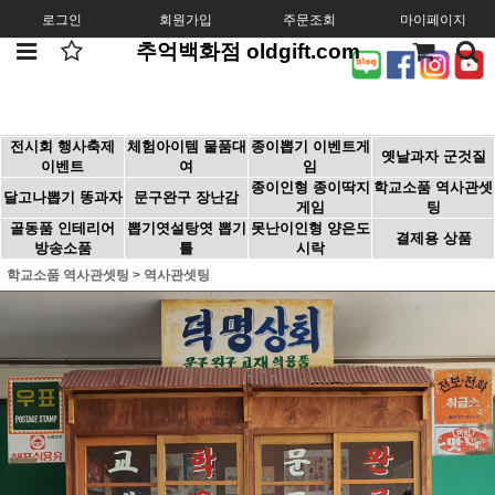
로그인
회원가입
주문조회
마이페이지
추억백화점 oldgift.com
전시회 행사축제
체험아이템 물품대
종이뽑기 이벤트게
옛날과자 군것질
이벤트
여
임
종이인형 종이딱지
학교소품 역사관셋
달고나뽑기 똥과자
문구완구 장난감
게임
팅
골동품 인테리어
뽑기엿설탕엿 뽑기
못난이인형 양은도
결제용 상품
방송소품
틀
시락
학교소품 역사관셋팅
>
역사관셋팅