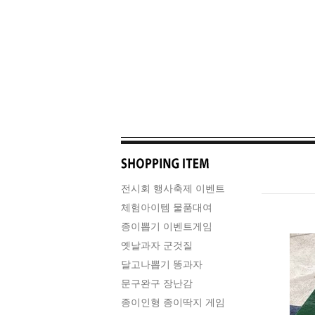
전시회 행사축제 이벤트
체험아이템 물품대여
종이뽑기 이벤트게임
옛날과자 군것질
달고나뽑기 똥과자
문구완구 장난감
종이인형 종이딱지 게임