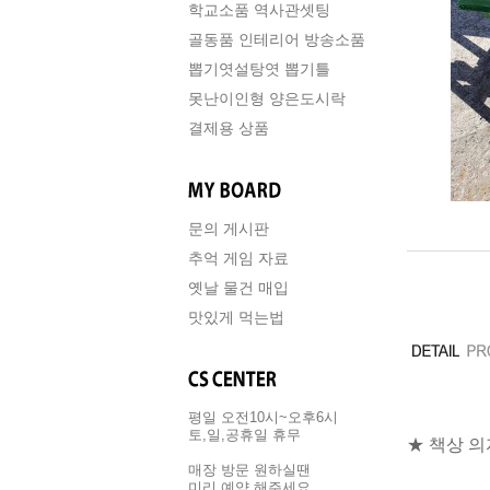
학교소품 역사관셋팅
골동품 인테리어 방송소품
뽑기엿설탕엿 뽑기틀
못난이인형 양은도시락
결제용 상품
문의 게시판
추억 게임 자료
옛날 물건 매입
맛있게 먹는법
평일 오전10시~오후6시
토,일,공휴일 휴무
★ 책상 의
매장 방문 원하실땐
미리 예약 해주세요