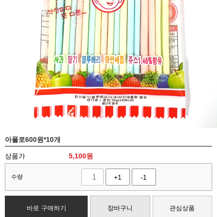
아폴로600원*10개
상품가
5,100
원
수량
+1
-1
바로 구매하기
장바구니
관심상품