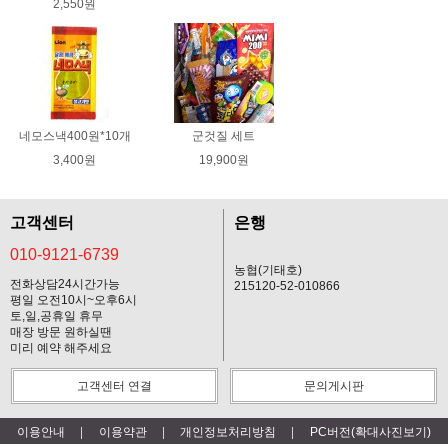
2,550원
네모스낵400원*10개
군것질 세트
3,400원
19,900원
고객센터
은행
010-9121-6739
농협(기태호)
전화상담24시간가능
215120-52-010866
평일 오전10시~오후6시
토,일,공휴일 휴무
매장 방문 원하실땐
미리 예약 해주세요
고객센터 연결
문의게시판
이용안내
이용약관
개인정보처리방침
PC버전(확대사진보기)