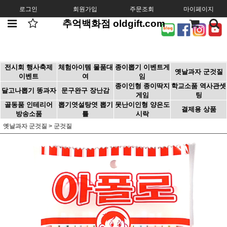
로그인
회원가입
주문조회
마이페이지
추억백화점 oldgift.com
전시회 행사축제
체험아이템 물품대
종이뽑기 이벤트게
옛날과자 군것질
이벤트
여
임
종이인형 종이딱지
학교소품 역사관셋
달고나뽑기 똥과자
문구완구 장난감
게임
팅
골동품 인테리어
뽑기엿설탕엿 뽑기
못난이인형 양은도
결제용 상품
방송소품
틀
시락
옛날과자 군것질
>
군것질