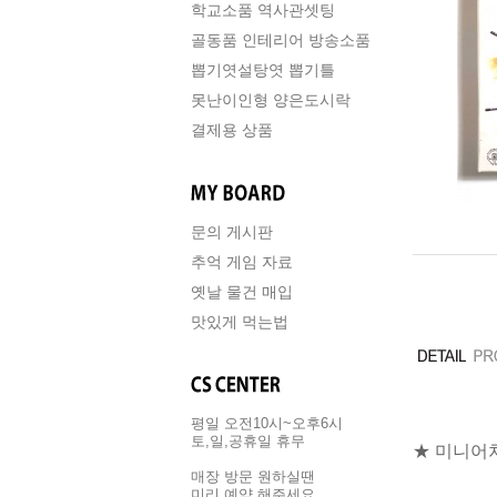
학교소품 역사관셋팅
골동품 인테리어 방송소품
뽑기엿설탕엿 뽑기틀
못난이인형 양은도시락
결제용 상품
문의 게시판
추억 게임 자료
옛날 물건 매입
맛있게 먹는법
평일 오전10시~오후6시
토,일,공휴일 휴무
★ 미니어
매장 방문 원하실땐
미리 예약 해주세요