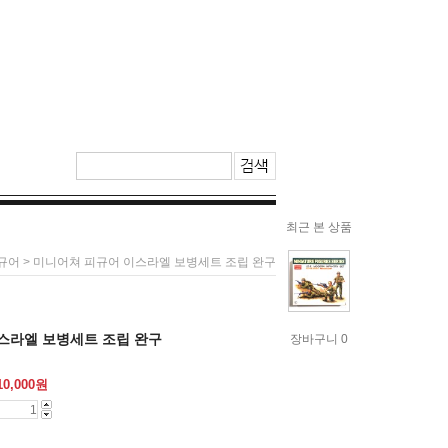
최근 본 상품
> 미니어쳐 피규어 이스라엘 보병세트 조립 완구
규어
스라엘 보병세트 조립 완구
장바구니 0
10,000
원