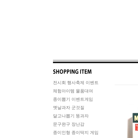
전시회 행사축제 이벤트
체험아이템 물품대여
종이뽑기 이벤트게임
옛날과자 군것질
달고나뽑기 똥과자
문구완구 장난감
종이인형 종이딱지 게임