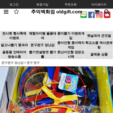
로그인
회원가입
주문조회
마이페이지
추억백화점 oldgift.com
전시회 행사축제
체험아이템 물품대
종이뽑기 이벤트게
옛날과자 군것질
이벤트
여
임
종이인형 종이딱지
학교소품 역사관셋
달고나뽑기 똥과자
문구완구 장난감
게임
팅
골동품 인테리어
뽑기엿설탕엿 뽑기
못난이인형 양은도
결제용 상품
방송소품
틀
시락
문구완구 장난감
>
문구 완구