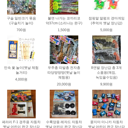
구슬 일반크기 묶음
불면 나가는 코끼리코
점핑말 말펌프 경마게임
(구슬치기 놀이)
약37cm (소리나는 완구)
(추억의 옛날 장난감)
700원
1,500원
5,000원
민속 윷 놀이(옛날 체험
우주총 따발총 전자총
8연발 장난감 총 3개
놀거리)
따당땅땅땅(옛날 놀이
소품용(깨짐,
체험용)
녹있을수있음)
4,000원
20,000원
9,900원
페라리 F-1 경주용 자동차
수륙양용 레쟈드 자동차
묻지마 미니카 자동차
옛날 어린이 완구 장난감
옛날 어린이 완구 장난감
옛날 어린이 완구 장난감