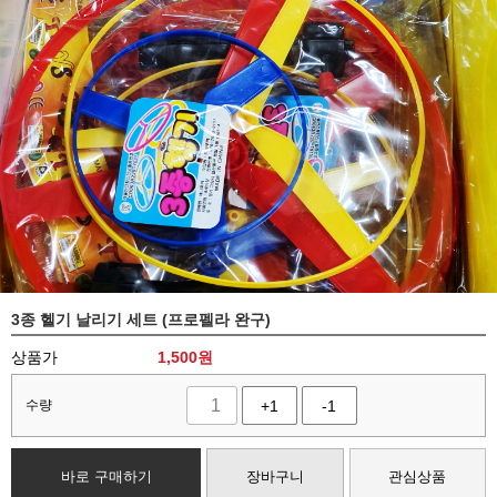
3종 헬기 날리기 세트 (프로펠라 완구)
상품가
1,500
원
수량
+1
-1
바로 구매하기
장바구니
관심상품