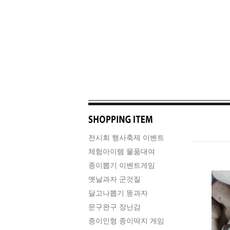
전시회 행사축제 이벤트
체험아이템 물품대여
종이뽑기 이벤트게임
옛날과자 군것질
달고나뽑기 똥과자
문구완구 장난감
종이인형 종이딱지 게임