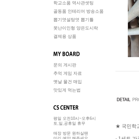
학교소품 역사관셋팅
골동품 인테리어 방송소품
뽑기엿설탕엿 뽑기틀
못난이인형 양은도시락
결제용 상품
문의 게시판
추억 게임 자료
옛날 물건 매입
맛있게 먹는법
평일 오전10시~오후6시
토,일,공휴일 휴무
★ 국민학교
매장 방문 원하실땐
- 1세트 
미리 예약 해주세요