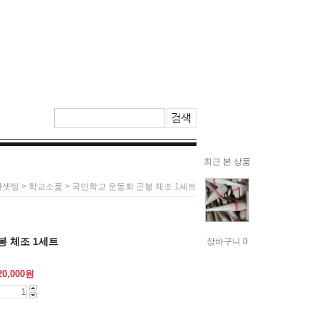
최근 본 상품
>
> 국민학교 운동회 곤봉 체조 1세트
관셋팅
학교소품
봉 체조 1세트
장바구니 0
20,000
원