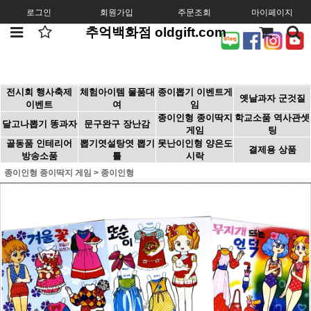
로그인
회원가입
주문조회
마이페이지
추억백화점 oldgift.com
전시회 행사축제
체험아이템 물품대
종이뽑기 이벤트게
옛날과자 군것질
이벤트
여
임
종이인형 종이딱지
학교소품 역사관셋
달고나뽑기 똥과자
문구완구 장난감
게임
팅
골동품 인테리어
뽑기엿설탕엿 뽑기
못난이인형 양은도
결제용 상품
방송소품
틀
시락
종이인형 종이딱지 게임
>
종이인형