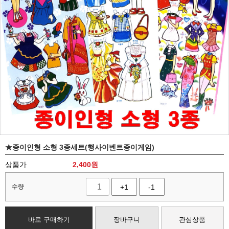
★종이인형 소형 3종세트(행사이벤트종이게임)
상품가
2,400
원
수량
+1
-1
바로 구매하기
장바구니
관심상품