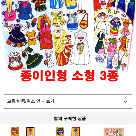
교환/반품/취소 안내 보기
함께 구매한 상품