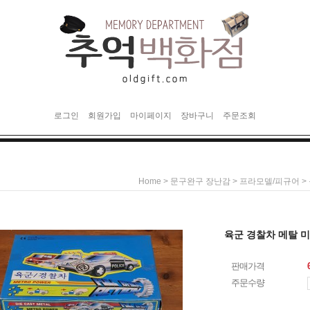
로그인
회원가입
마이페이지
장바구니
주문조회
>
>
>
Home
문구완구 장난감
프라모델/피규어
육군 경찰차 메탈 미
판매가격
주문수량