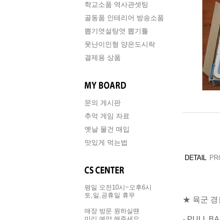
학교소품 역사관셋팅
골동품 인테리어 방송소품
뽑기엿설탕엿 뽑기틀
못난이인형 양은도시락
결제용 상품
문의 게시판
추억 게임 자료
옛날 물건 매입
맛있게 먹는법
평일 오전10시~오후6시
토,일,공휴일 휴무
★ 육군 경
매장 방문 원하실땐
- PULL 
미리 예약 해주세요