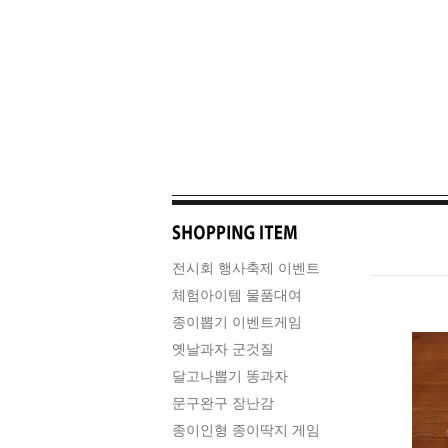
전시회 행사축제 이벤트
체험아이템 물품대여
종이뽑기 이벤트게임
옛날과자 군것질
달고나뽑기 똥과자
문구완구 장난감
종이인형 종이딱지 게임