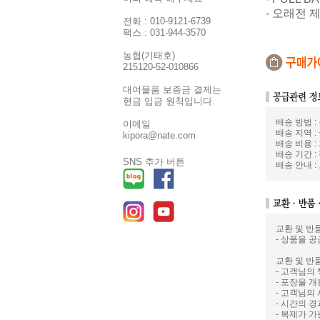
- 오래전 
전화 : 010-9121-6739
팩스 : 031-944-3570
농협(기태호)
215120-52-010866
대여물품 보증금 결제는
현금 입금 원칙입니다.
배송 방법 
이메일
배송 지역 :
kipora@nate.com
배송 비용 :
배송 기간 :
SNS 추가 버튼
배송 안내 
교환 및 반
- 상품을 공
교환 및 반
- 고객님의
- 포장을 
- 고객님의
- 시간의 
- 복제가 