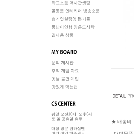
학교소품 역사관셋팅
골동품 인테리어 방송소품
뽑기엿설탕엿 뽑기틀
못난이인형 양은도시락
결제용 상품
문의 게시판
추억 게임 자료
옛날 물건 매입
맛있게 먹는법
평일 오전10시~오후6시
토,일,공휴일 휴무
★ 배송비
매장 방문 원하실땐
- 대여물
미리 예약 해주세요