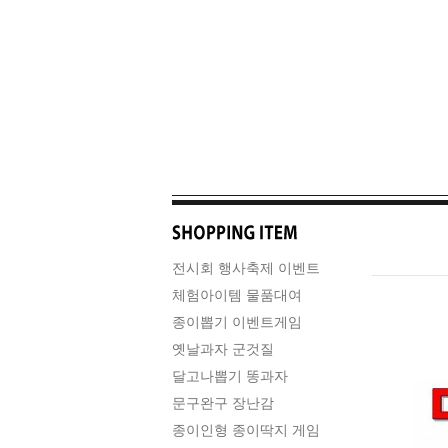
전시회 행사축제 이벤트
체험아이템 물품대여
종이뽑기 이벤트게임
옛날과자 군것질
달고나뽑기 똥과자
문구완구 장난감
종이인형 종이딱지 게임