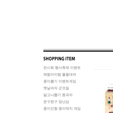
전시회 행사축제 이벤트
체험아이템 물품대여
종이뽑기 이벤트게임
옛날과자 군것질
달고나뽑기 똥과자
문구완구 장난감
종이인형 종이딱지 게임