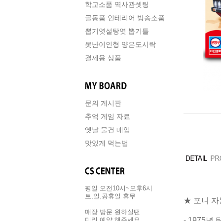
학교소품 역사관셋팅
골동품 인테리어 방송소품
뽑기엿설탕엿 뽑기틀
못난이인형 양은도시락
결제용 상품
문의 게시판
추억 게임 자료
옛날 물건 매입
맛있게 먹는법
평일 오전10시~오후6시
토,일,공휴일 휴무
★ 포니 자
매장 방문 원하실땐
- 1975
미리 예약 해주세요