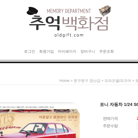
로그인
회원가입
마이페이지
장바구니
주문조회
>
>
> 
Home
문구완구 장난감
프라모델/피규어
포니 자동차 1/24 
판매가격
주문수량