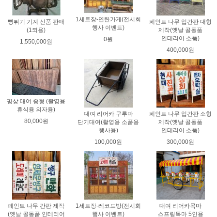
1세트장-연탄가게(전시회
뻥튀기 기계 신품 판매
페인트 나무 입간판 대형
행사 이벤트)
(1되용)
제작(옛날 골동품
인테리어 소품)
0원
1,550,000원
400,000원
평상 대여 중형 (촬영용
휴식용 의자용)
대여 리어카 구루마
페인트 나무 입간판 소형
80,000원
단기대여(촬영용 소품용
제작(옛날 골동품
행사용)
인테리어 소품)
100,000원
300,000원
페인트 나무 간판 제작
1세트장-레코드방(전시회
대여 리어카목마
(옛날 골동품 인테리어
행사 이벤트)
스프링목마 5인용