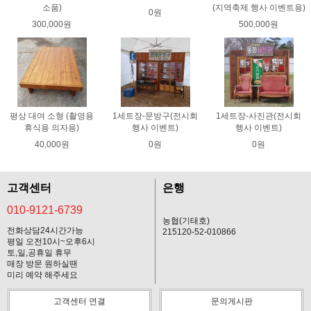
소품)
(지역축제 행사 이벤트용)
0원
300,000원
500,000원
평상 대여 소형 (촬영용
1세트장-문방구(전시회
1세트장-사진관(전시회
휴식용 의자용)
행사 이벤트)
행사 이벤트)
40,000원
0원
0원
고객센터
은행
010-9121-6739
농협(기태호)
전화상담24시간가능
215120-52-010866
평일 오전10시~오후6시
토,일,공휴일 휴무
매장 방문 원하실땐
미리 예약 해주세요
고객센터 연결
문의게시판