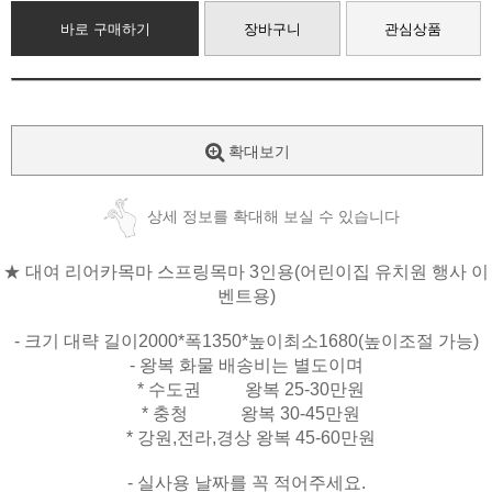
바로 구매하기
장바구니
관심상품
확대보기
상세 정보를 확대해 보실 수 있습니다
★ 대여 리어카목마 스프링목마 3인용(어린이집 유치원 행사 이
벤트용)
- 크기 대략 길이2000*폭1350*높이최소1680(높이조절 가능)
- 왕복 화물 배송비는 별도이며
* 수도권 왕복 25-30만원
* 충청 왕복 30-45만원
* 강원,전라,경상 왕복 45-60만원
- 실사용 날짜를 꼭 적어주세요.