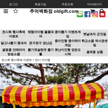
로그인
회원가입
주문조회
마이페이지
추억백화점 oldgift.com
전시회 행사축제
체험아이템 물품대
종이뽑기 이벤트게
옛날과자 군것질
이벤트
여
임
종이인형 종이딱지
학교소품 역사관셋
달고나뽑기 똥과자
문구완구 장난감
게임
팅
골동품 인테리어
뽑기엿설탕엿 뽑기
못난이인형 양은도
결제용 상품
방송소품
틀
시락
전시회 행사축제 이벤트
>
전시 아이템