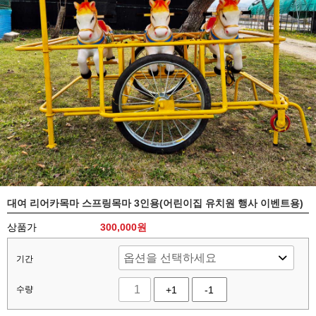
대여 리어카목마 스프링목마 3인용(어린이집 유치원 행사 이벤트용)
상품가
300,000
원
기간
수량
+1
-1