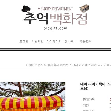
로그인
회원가입
마이페이지
장바구니
주문조회
>
>
> 대여 리어카목
Home
전시회 행사축제 이벤트
전시 아이템
대여 리어카목마 스
트용)
판매가격
기간