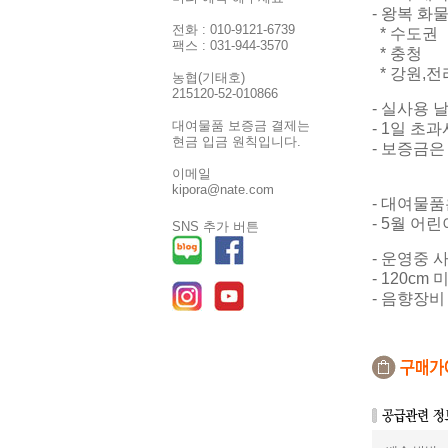
- 왕복 화
전화 : 010-9121-6739
* 수도권
팩스 : 031-944-3570
* 충청 
* 강원,전
농협(기태호)
215120-52-010866
- 실사용 
대여물품 보증금 결제는
- 1일 초
현금 입금 원칙입니다.
- 보증금은
이메일
kipora@nate.com
- 대여물품
- 5월 어
SNS 추가 버튼
- 운영중
- 120cm
- 음향장비