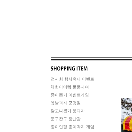
전시회 행사축제 이벤트
체험아이템 물품대여
종이뽑기 이벤트게임
옛날과자 군것질
달고나뽑기 똥과자
문구완구 장난감
종이인형 종이딱지 게임