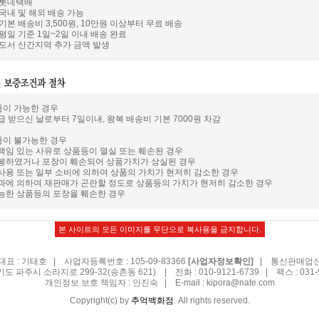
: 롯데택배
 국내 및 해외 배송 가능
 기본 배송비 3,500원, 10만원 이상부터 무료 배송
 평일 기준 1일~2일 이내 배송 완료
: 도서 산간지역 추가 금액 발생
품이 가능한 경우
급 받으신 날로부터 7일이내, 왕복 배송비 기본 7000원 차감
품이 불가능한 경우
 책임 있는 사유로 상품등이 멸실 또는 훼손된 경우
개봉하였거나 포장이 훼손되어 상품가치가 상실된 경우
 사용 또는 일부 소비에 의하여 상품의 가치가 현저히 감소한 경우
경과에 의하여 재판매가 곤란할 정도로 상품등의 가치가 현저히 감소한 경우
가능한 상품등의 포장을 훼손한 경우
본 사이트의 모든 이미지를 무단으로 복사용을 금지합니다.
표 : 기태호 | 사업자등록번호 : 105-09-83366
| 통신판매업신고
[사업자정보확인]
기도 파주시 소라지로 299-32(송촌동 621) | 전화 : 010-9121-6739 | 팩스 : 031-9
개인정보 보호 책임자 : 안진숙 | E-mail :
kipora@nate.com
Copyright(c) by
추억백화점
. All rights reserved.