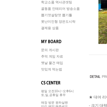
학교소품 역사관셋팅
골동품 인테리어 방송소품
뽑기엿설탕엿 뽑기틀
못난이인형 양은도시락
결제용 상품
문의 게시판
추억 게임 자료
옛날 물건 매입
맛있게 먹는법
평일 오전10시~오후6시
토,일,공휴일 휴무
★ 대여 
매장 방문 원하실땐
- 크기 대
미리 예약 해주세요