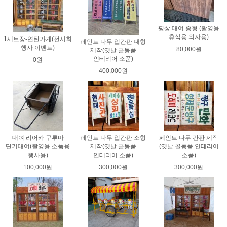
평상 대여 중형 (촬영용
휴식용 의자용)
1세트장-연탄가게(전시회
페인트 나무 입간판 대형
행사 이벤트)
80,000원
제작(옛날 골동품
인테리어 소품)
0원
400,000원
대여 리어카 구루마
페인트 나무 입간판 소형
페인트 나무 간판 제작
단기대여(촬영용 소품용
제작(옛날 골동품
(옛날 골동품 인테리어
행사용)
인테리어 소품)
소품)
100,000원
300,000원
300,000원