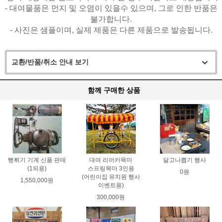
- 대여물품은 먼지 및 오염이 있을수 있으며, 그로 인한 반품은
불가합니다.
- 사진은 샘플이며, 실제 제품은 다른 제품으로 발송됩니다.
교환/반품/취소 안내 보기
함께 구매한 상품
뻥튀기 기계 신품 판매
대여 리어카목마
달고나뽑기 행사
(1되용)
스프링목마 3인용
0원
(어린이집 유치원 행사
1,550,000원
이벤트용)
300,000원