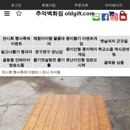
로그인
회원가입
주문조회
마이페이지
추억백화점 oldgift.com
전시회 행사축제
체험아이템 물품대
종이뽑기 이벤트게
옛날과자 군것질
이벤트
여
임
종이인형 종이딱지
학교소품 역사관셋
달고나뽑기 똥과자
문구완구 장난감
게임
팅
골동품 인테리어
뽑기엿설탕엿 뽑기
못난이인형 양은도
결제용 상품
방송소품
틀
시락
전시회 행사축제 이벤트
>
전시 아이템