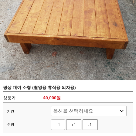
평상 대여 소형 (촬영용 휴식용 의자용)
상품가
40,000
원
기간
수량
+1
-1