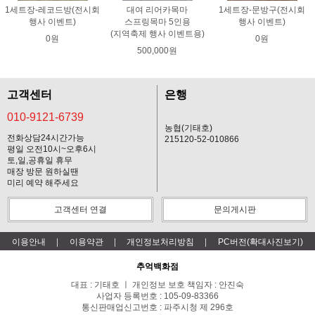
1세트장-레코드방(전시회
대여 리어카목마
1세트장-문방구(전시회
행사 이벤트)
스프링목마 5인용
행사 이벤트)
(지역축제 행사 이벤트용)
0원
0원
500,000원
고객센터
은행
010-9121-6739
농협(기태호)
전화상담24시간가능
215120-52-010866
평일 오전10시~오후6시
토,일,공휴일 휴무
매장 방문 원하실땐
미리 예약 해주세요
고객센터 연결
문의게시판
이용안내
이용약관
개인정보처리방침
PC버전(확대사진보기)
추억백화점
대표 : 기태호 ㅣ 개인정보 보호 책임자 : 안진숙
사업자 등록번호 : 105-09-83366
통신판매업신고번호 : 파주시청 제 296호