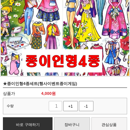
★종이인형4종세트(행사이벤트종이게임)
상품가
4,000
원
수량
+1
-1
바로 구매하기
장바구니
관심상품