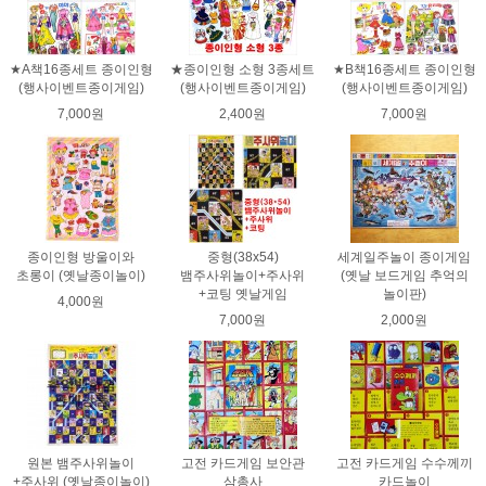
★A책16종세트 종이인형
★종이인형 소형 3종세트
★B책16종세트 종이인형
(행사이벤트종이게임)
(행사이벤트종이게임)
(행사이벤트종이게임)
7,000원
2,400원
7,000원
종이인형 방울이와
중형(38x54)
세계일주놀이 종이게임
초롱이 (옛날종이놀이)
뱀주사위놀이+주사위
(옛날 보드게임 추억의
+코팅 옛날게임
놀이판)
4,000원
7,000원
2,000원
원본 뱀주사위놀이
고전 카드게임 보안관
고전 카드게임 수수께끼
+주사위 (옛날종이놀이)
삼총사
카드놀이