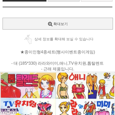
확대보기
상세 정보를 확대해 보실 수 있습니다
★종이인형4종세트(행사이벤트종이게임)
- 대 (185*330) 라라와미미,애니,TV유치원,톱탈렌트
- 근래 제품입니다.