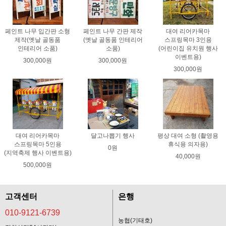
페인트 나무 입간판 소형
페인트 나무 간판 제작
대여 리어카목마
제작(옛날 골동품
(옛날 골동품 인테리어
스프링목마 3인용
인테리어 소품)
소품)
(어린이집 유치원 행사
이벤트용)
300,000원
300,000원
300,000원
대여 리어카목마
달고나뽑기 행사
평상 대여 소형 (촬영용
스프링목마 5인용
휴식용 의자용)
0원
(지역축제 행사 이벤트용)
40,000원
500,000원
고객센터
은행
010-9121-6739
농협(기태호)