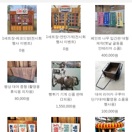
1세트장-연탄가게(전시회
1세트장-레코드방(전시회
페인트 나무 입간판 대형
행사 이벤트)
행사 이벤트)
제작(옛날 골동품
인테리어 소품)
0원
0원
400,000원
평상 대여 중형 (촬영용
휴식용 의자용)
뻥튀기 기계 신품 판매
대여 리어카 구루마
80,000원
(1되용)
단기대여(촬영용 소품용
행사용)
1,550,000원
100,000원