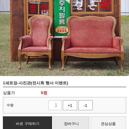
1세트장-사진관(전시회 행사 이벤트)
상품가
0
원
수량
+1
-1
바로 구매하기
장바구니
관심상품