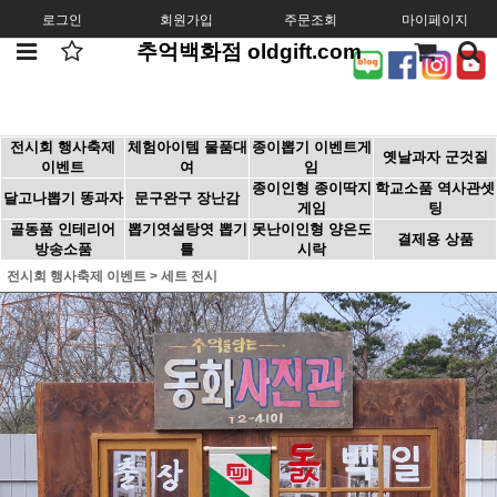
로그인
회원가입
주문조회
마이페이지
추억백화점 oldgift.com
전시회 행사축제
체험아이템 물품대
종이뽑기 이벤트게
옛날과자 군것질
이벤트
여
임
종이인형 종이딱지
학교소품 역사관셋
달고나뽑기 똥과자
문구완구 장난감
게임
팅
골동품 인테리어
뽑기엿설탕엿 뽑기
못난이인형 양은도
결제용 상품
방송소품
틀
시락
전시회 행사축제 이벤트
>
세트 전시