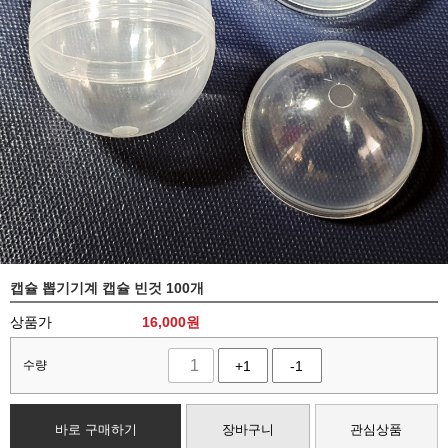
캡슐 뽑기기계 캡슐 빈것 100개
상품가
16,000
원
수량
+1
-1
바로 구매하기
장바구니
관심상품