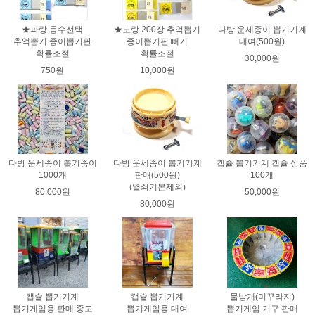
★파랑 등수선택
★노랑 200장 추억뽑기
다방 운세종이 뽑기기계
추억뽑기 종이뽑기판
종이뽑기판 빼기
대여(500원)
확률조절
확률조절
30,000원
750원
10,000원
다방 운세종이 뽑기종이
다방 운세종이 뽑기기계
캡슐 뽑기기계 캡슐 상품
1000개
판매(500원)
100개
(열쇠기본제외)
80,000원
50,000원
80,000원
캡슐 뽑기기계
캡슐 뽑기기계
물방개(미꾸라지)
뽑기게임용 판매 중고
뽑기게임용 대여
뽑기게임 기구 판매