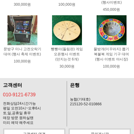
(행사이벤트)
300,000원
100,000원
450,000원
문방구 미니 고전오락기
뺑뺑이(돌림판) 게임
물방개(미꾸라지) 뽑기
대여 (행사 축제 이벤트)
오픈행사 이벤트
복불복 게임 기구 대여
(던지는것 6개)
(행사 이벤트 야시장)
100,000원
30,000원
100,000원
고객센터
은행
010-9121-6739
농협(기태호)
전화상담24시간가능
215120-52-010866
평일 오전10시~오후6시
토,일,공휴일 휴무
매장 방문 원하실땐
미리 예약 해주세요