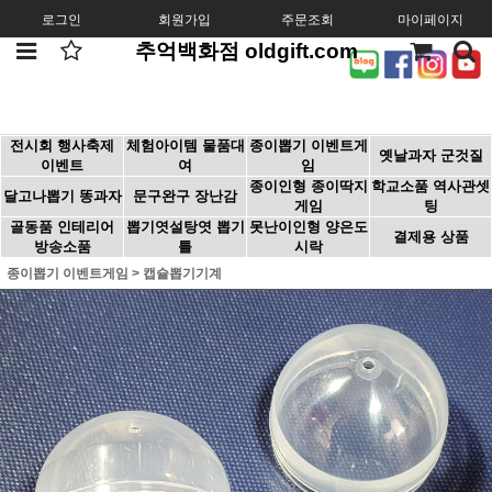
로그인
회원가입
주문조회
마이페이지
추억백화점 oldgift.com
전시회 행사축제
체험아이템 물품대
종이뽑기 이벤트게
옛날과자 군것질
이벤트
여
임
종이인형 종이딱지
학교소품 역사관셋
달고나뽑기 똥과자
문구완구 장난감
게임
팅
골동품 인테리어
뽑기엿설탕엿 뽑기
못난이인형 양은도
결제용 상품
방송소품
틀
시락
종이뽑기 이벤트게임
>
캡슐뽑기기계