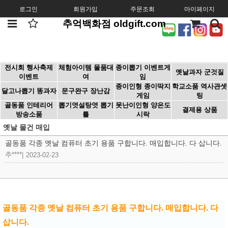
로그인
회원가입
주문조회
마이페이지
추억백화점 oldgift.com
전시회 행사축제
체험아이템 물품대
종이뽑기 이벤트게
옛날과자 군것질
이벤트
여
임
종이인형 종이딱지
학교소품 역사관셋
달고나뽑기 똥과자
문구완구 장난감
게임
팅
골동품 인테리어
뽑기엿설탕엿 뽑기
못난이인형 양은도
결제용 상품
방송소품
틀
시락
옛날 물건 매입
골동품 각종 옛날 컴퓨터 초기 용품 구합니다. 매입합니다. 다 삽니다.
추****
|
2023-02-23
골동품 각종 옛날 컴퓨터 초기 용품 구합니다. 매입합니다. 다 
삽니다.