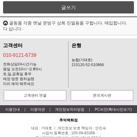
글쓰기
골동품 각종 옛날 문방구 상회 진열용품 구합니다. 매입합니다.
다 삽니다.
고객센터
은행
010-9121-6739
농협(기태호)
전화상담24시간가능
215120-52-010866
평일 오전10시~오후6시
토,일,공휴일 휴무
매장 방문 원하실땐
미리 예약 해주세요
고객센터 연결
문의게시판
이용안내
이용약관
개인정보처리방침
PC버전(확대사진보기)
추억백화점
대표 : 기태호 ㅣ 개인정보 보호 책임자 : 안진숙
사업자 등록번호 : 105-09-83366